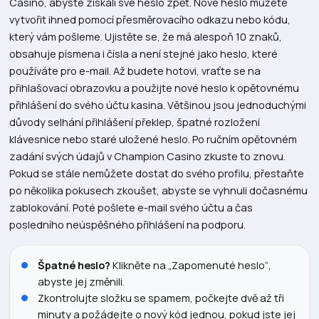
Casino, abyste získali své heslo zpět. Nové heslo můžete
vytvořit ihned pomocí přesměrovacího odkazu nebo kódu,
který vám pošleme. Ujistěte se, že má alespoň 10 znaků,
obsahuje písmena i čísla a není stejné jako heslo, které
používáte pro e-mail. Až budete hotovi, vraťte se na
přihlašovací obrazovku a použijte nové heslo k opětovnému
přihlášení do svého účtu kasina. Většinou jsou jednoduchými
důvody selhání přihlášení překlep, špatné rozložení
klávesnice nebo staré uložené heslo. Po ručním opětovném
zadání svých údajů v Champion Casino zkuste to znovu.
Pokud se stále nemůžete dostat do svého profilu, přestaňte
po několika pokusech zkoušet, abyste se vyhnuli dočasnému
zablokování. Poté pošlete e-mail svého účtu a čas
posledního neúspěšného přihlášení na podporu.
Špatné heslo?
Klikněte na „Zapomenuté heslo“,
abyste jej změnili.
Zkontrolujte složku se spamem, počkejte dvě až tři
minuty a požádejte o nový kód jednou, pokud jste jej