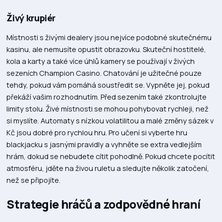
Živý krupiér
Místnosti s živými dealery jsou nejvíce podobné skutečnému
kasinu, ale nemusíte opustit obrazovku. Skuteční hostitelé,
kola a karty a také více úhlů kamery se používají v živých
sezeních Champion Casino. Chatování je užitečné pouze
tehdy, pokud vám pomáhá soustředit se. Vypněte jej, pokud
překáží vašim rozhodnutím. Před sezením také zkontrolujte
limity stolu. Živé místnosti se mohou pohybovat rychleji, než
si myslíte. Automaty s nízkou volatilitou a malé změny sázek v
Kč jsou dobré pro rychlou hru. Pro učení si vyberte hru
blackjacku s jasnými pravidly a vyhněte se extra vedlejším
hrám, dokud se nebudete cítit pohodlně. Pokud chcete pocítit
atmosféru, jděte na živou ruletu a sledujte několik zatočení,
než se připojíte.
Strategie hráčů a zodpovědné hraní