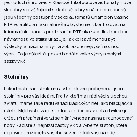
jednoduchými pravidly. Klasické tříkotoučové automaty, nové
videohry s rozšiřujícími se kotouči a hry s nákupem bonusů
jsou všechny dostupné v sekci automatů Champion Casino.
RTP, volatilitu a maximální výhru byste měli zkontrolovat na
informačním panelu před hraním. RTP ukazuje dlouhodobou
návratnost, volatilita ukazuje, jak kolísavé mohou být
výsledky, a maximální výhra zobrazuje nejvyšší možnou
výhru. To je důležité, pokud hledáte velké výhry s malými
sázky v Kč.
Stolní hry
Pokud máte rádi strukturu a víte, jak věci proběhnou, jsou
stolní hry pro vás ideální. Pro ty, kteří mají rádi věci s trochou
zvratu, máme také řadu variací klasických her jako blackjack a
ruleta. Měli byste začít s jednou sadou pravidel a chvíli se jí
držet. Při přepínání verzí se mění výhoda kasina a rozhodovací
body. Zapište si nejnižší částky v Kč a vyberte si stoly, které
odpovídají rozpočtu vašeho sezení, nikoli vaší náladě.