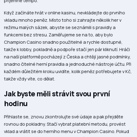
příjemné tempo.
Když začínáte hrát v online kasinu, nevkládejte do prvního
vkladu mnoho peněz. Místo toho si zahrajte několik her v
režimu malých sázek, abyste se seznámili s pravidly a
funkcemi bez stresu. Zaměřujeme se na to, aby bylo
Champion Casino snadno použitelné a rychle dostupné,
takže k lobby, pokladně a podpoře stačí jen pár kliknutí. Hráči
na naší platformě pocházejí z Česka a chtějí jasné podmínky,
snadno čitelné herní pravidla a jednoduché nástroje účtu. Při
každém důležitém kroku uvidíte, kolik peněz potřebujete v Kč,
takže vždy víte, co dělat.
Jak byste měli strávit svou první
hodinu
Přihlaste se, znovu zkontrolujte své údaje a pak přejděte
rovnou do pokladny. Stačí vybrat platební metodu, provést
vklad a vrátit se do herního menu v Champion Casino. Pokud