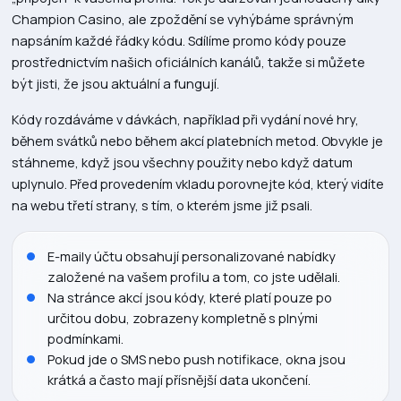
Champion Casino, ale zpoždění se vyhýbáme správným
napsáním každé řádky kódu. Sdílíme promo kódy pouze
prostřednictvím našich oficiálních kanálů, takže si můžete
být jisti, že jsou aktuální a fungují.
Kódy rozdáváme v dávkách, například při vydání nové hry,
během svátků nebo během akcí platebních metod. Obvykle je
stáhneme, když jsou všechny použity nebo když datum
uplynulo. Před provedením vkladu porovnejte kód, který vidíte
na webu třetí strany, s tím, o kterém jsme již psali.
E-maily účtu obsahují personalizované nabídky
založené na vašem profilu a tom, co jste udělali.
Na stránce akcí jsou kódy, které platí pouze po
určitou dobu, zobrazeny kompletně s plnými
podmínkami.
Pokud jde o SMS nebo push notifikace, okna jsou
krátká a často mají přísnější data ukončení.