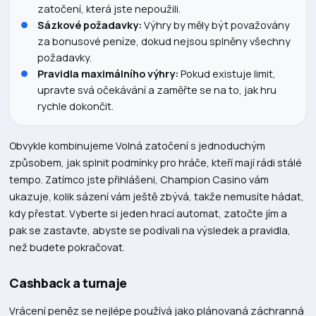
zatočení, která jste nepoužili.
Sázkové požadavky:
Výhry by měly být považovány
za bonusové peníze, dokud nejsou splněny všechny
požadavky.
Pravidla maximálního výhry:
Pokud existuje limit,
upravte svá očekávání a zaměřte se na to, jak hru
rychle dokončit.
Obvykle kombinujeme Volná zatočení s jednoduchým
způsobem, jak splnit podmínky pro hráče, kteří mají rádi stálé
tempo. Zatímco jste přihlášeni, Champion Casino vám
ukazuje, kolik sázení vám ještě zbývá, takže nemusíte hádat,
kdy přestat. Vyberte si jeden hrací automat, zatočte jím a
pak se zastavte, abyste se podívali na výsledek a pravidla,
než budete pokračovat.
Cashback a turnaje
Vrácení peněz se nejlépe používá jako plánovaná záchranná