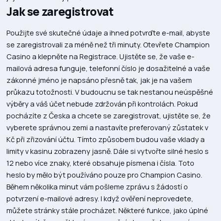
Jak se zaregistrovat
Použijte své skutečné údaje a ihned potvrďte e-mail, abyste
se zaregistrovali za méně než tři minuty. Otevřete Champion
Casino a klepněte na Registrace. Ujistěte se, že vaše e-
mailová adresa funguje, telefonní číslo je dosažitelné a vaše
zákonné jméno je napsáno přesně tak, jak je na vašem
průkazu totožnosti. V budoucnu se tak nestanou neúspěšné
výběry a váš účet nebude zdržován při kontrolách. Pokud
pocházíte z Česka a chcete se zaregistrovat, ujistěte se, že
vyberete správnou zemi a nastavíte preferovaný zůstatek v
Kč při zřizování účtu. Tímto způsobem budou vaše vklady a
limity v kasinu zobrazeny jasně. Dále si vytvořte silné heslo s
12 nebo více znaky, které obsahuje písmena i čísla. Toto
heslo by mělo být používáno pouze pro Champion Casino.
Během několika minut vám pošleme zprávu s žádostí o
potvrzení e-mailové adresy. I když ověření neprovedete,
můžete stránky stále procházet. Některé funkce, jako úplné