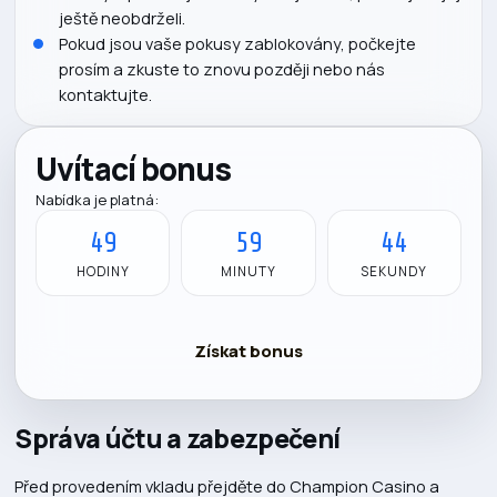
ještě neobdrželi.
Pokud jsou vaše pokusy zablokovány, počkejte
prosím a zkuste to znovu později nebo nás
kontaktujte.
Uvítací bonus
Nabídka je platná:
49
59
41
HODINY
MINUTY
SEKUNDY
Získat bonus
Správa účtu a zabezpečení
Před provedením vkladu přejděte do Champion Casino a