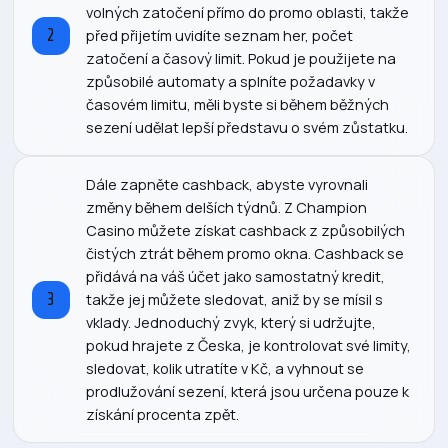
volných zatočení přímo do promo oblasti, takže
před přijetím uvidíte seznam her, počet
zatočení a časový limit. Pokud je použijete na
způsobilé automaty a splníte požadavky v
časovém limitu, měli byste si během běžných
sezení udělat lepší představu o svém zůstatku.
Dále zapněte cashback, abyste vyrovnali
změny během delších týdnů. Z Champion
Casino můžete získat cashback z způsobilých
čistých ztrát během promo okna. Cashback se
přidává na váš účet jako samostatný kredit,
takže jej můžete sledovat, aniž by se mísil s
vklady. Jednoduchý zvyk, který si udržujte,
pokud hrajete z Česka, je kontrolovat své limity,
sledovat, kolik utratíte v Kč, a vyhnout se
prodlužování sezení, která jsou určena pouze k
získání procenta zpět.