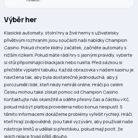
Výběr her
Klasické automaty, stolní hry a živé herny s uživatelsky
přívětivým rozhraním jsou součástí naší nabídky Champion
Casino. Pokud chcete klidný začátek, začněte automaty s
nižším rizikem. Pokud máte rádi hry s jasnými pravidly, vyberte
si stůl připomínající blackjack nebo ruleta. Před sázkou si
přečtěte výplatní tabulku. Každá obrazovka v našem kasinu je
navržena tak, aby byla dostatečně jednoduchá, aby jí
porozuměli i lidé, kteří nikdy nehráli online. Hráči po celém
Česku mohou také získat pomoc od Champion Casino.
Kontaktujte nás okamžitě a sdělte přesný čas a částku v Kč,
pokud má být platba provedena nebo bonus nespustí. S
těmito informacemi dokážeme problémy vyřešit rychleji. Hráči,
kteří hrají zodpovědně, jsou také vyzýváni, aby používali naše
nástroje limitů a udělali si přestávku, pokud mají pocit, že
jejich relace trvají příliš dlouho.