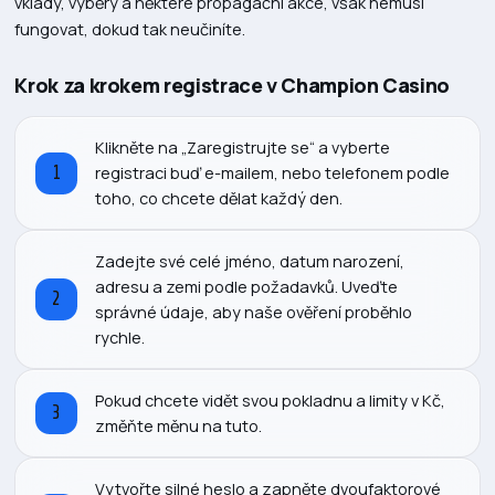
vklady, výběry a některé propagační akce, však nemusí
fungovat, dokud tak neučiníte.
Krok za krokem registrace v Champion Casino
Klikněte na „Zaregistrujte se“ a vyberte
registraci buď e-mailem, nebo telefonem podle
toho, co chcete dělat každý den.
Zadejte své celé jméno, datum narození,
adresu a zemi podle požadavků. Uveďte
správné údaje, aby naše ověření proběhlo
rychle.
Pokud chcete vidět svou pokladnu a limity v Kč,
změňte měnu na tuto.
Vytvořte silné heslo a zapněte dvoufaktorové