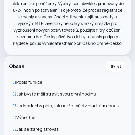
elektronické peněženky. Výběry jsou obvykle zpracovány do
0–24 hodin po schválení. To je proto, že proces registrace
je rychlý a snadný. Chcete-li rychle najít automaty s
vysokým RTP, živé stoly nebo hry s nízkými sázky pro
vyzkoušení nových poskytovatelů, použijte filtry k zúžení
seznamu her. Česky přívětivou lobby a kanály podpory
najdete, pokud vyhledáte Champion Casino Online Česko.
Obsah
Skrýt
Popis funkce
01
Jak byste měli strávit svou první hodinu
02
Jednoduchý plán, jak udržet věci v hladkém chodu
03
Výběr her
04
Jak se zaregistrovat
05