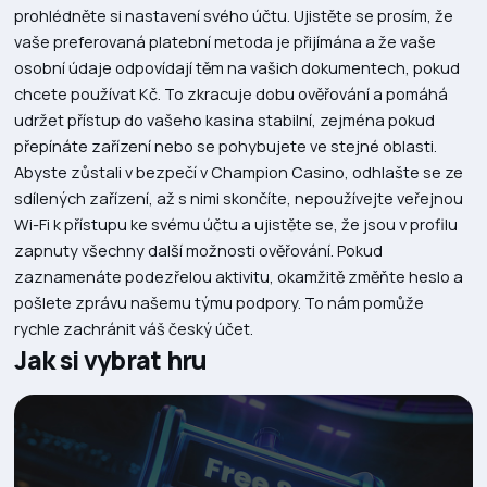
prohlédněte si nastavení svého účtu. Ujistěte se prosím, že
vaše preferovaná platební metoda je přijímána a že vaše
osobní údaje odpovídají těm na vašich dokumentech, pokud
chcete používat Kč. To zkracuje dobu ověřování a pomáhá
udržet přístup do vašeho kasina stabilní, zejména pokud
přepínáte zařízení nebo se pohybujete ve stejné oblasti.
Abyste zůstali v bezpečí v Champion Casino, odhlašte se ze
sdílených zařízení, až s nimi skončíte, nepoužívejte veřejnou
Wi-Fi k přístupu ke svému účtu a ujistěte se, že jsou v profilu
zapnuty všechny další možnosti ověřování. Pokud
zaznamenáte podezřelou aktivitu, okamžitě změňte heslo a
pošlete zprávu našemu týmu podpory. To nám pomůže
rychle zachránit váš český účet.
Jak si vybrat hru